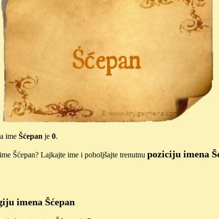
za ime
Šćepan
je
0
.
poziciju imena 
ime Šćepan? Lajkajte ime i poboljšajte trenutnu
iju imena Šćepan