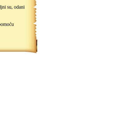
jni su, odani
pomoću