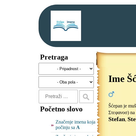
Pretraga
Ime Š
Šćepan je mušk
Početno slovo
Στεφανοσ) na 
Stefan
St
,
Značenje imena koja
počinju sa
A