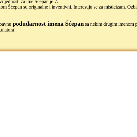
rijednosti za ime Šćepan je 7.
m Šćepan su originalne i inventivni. Interesuju se za misticizam. Ozbil
podudarnost imena Šćepan
jubavnu
sa nekim drugim imenom 
ulatora!