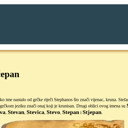
ćepan
o ime nastalo od grčke riječi Stephanos što znači vijenac, kruna. Stefa
grčkom jeziku znači onaj koji je krunisan. Drugi oblici ovog imena su
eva
Stevan
Stevica
Stevo
Stepan
Stjepan
,
,
,
,
i
.