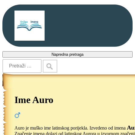
Napredna pretraga
Ime Auro
Au
Auro je muško ime latinskog porijekla. Izvedeno od imena
Značenje imena dolazi od latinskog Aurora u izvornom značenj