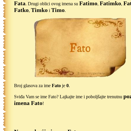
Fata
Fatimo
Fatimko
Fat
. Drugi oblici ovog imena su
,
,
Fatko
Timko
Timo
,
i
.
Broj glasova za ime
Fato
je
0
.
poz
Sviđa Vam se ime Fato? Lajkajte ime i poboljšajte trenutnu
imena Fato
!