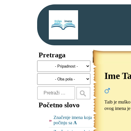
Pretraga
Ime Ta
Taib je muško 
Početno slovo
ovog imena j
Značenje imena koja
počinju sa
A