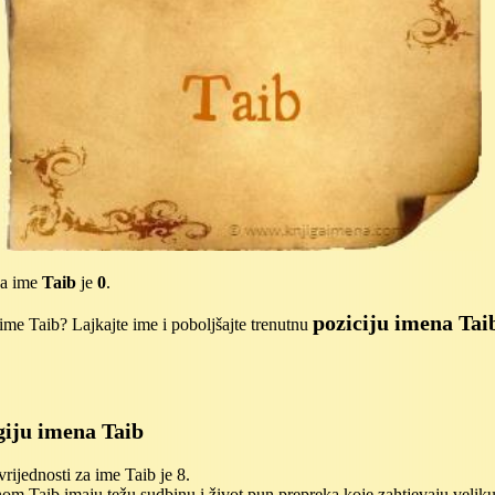
za ime
Taib
je
0
.
poziciju imena Tai
me Taib? Lajkajte ime i poboljšajte trenutnu
iju imena Taib
ijednosti za ime Taib je 8.
m Taib imaju težu sudbinu i život pun prepreka koje zahtjevaju veliku