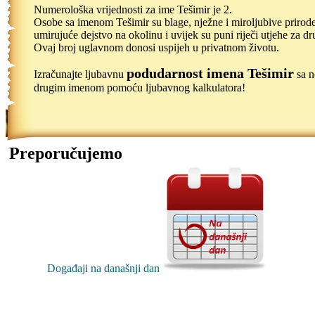
Numerološka vrijednosti za ime Tešimir je 2.
Osobe sa imenom Tešimir su blage, nježne i miroljubive prirod
umirujuće dejstvo na okolinu i uvijek su puni riječi utjehe za dr
Ovaj broj uglavnom donosi uspijeh u privatnom životu.
podudarnost imena Tešimir
Izračunajte ljubavnu
sa n
drugim imenom pomoću ljubavnog kalkulatora!
Preporučujemo
Događaji na današnji dan