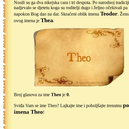
Nosili su ga dva nikejska cara i tri despota. Po narodnoj tradicij
nadjevalo se djetetu koga su roditelji dugo i željno očekivali pa
Teodor
napokon Bog dao na dar. Skraćeni oblik imena
. Žens
Thea
ovog imena je
.
Broj glasova za ime
Theo
je
0
.
po
Sviđa Vam se ime Theo? Lajkajte ime i poboljšajte trenutnu
imena Theo
!