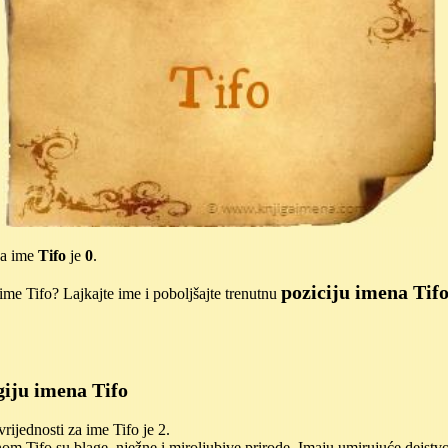
za ime
Tifo
je
0
.
poziciju imena Tif
me Tifo? Lajkajte ime i poboljšajte trenutnu
iju imena Tifo
ijednosti za ime Tifo je 2.
m Tifo su blage, nježne i miroljubive prirode. Imaju umirujuće dejstvo