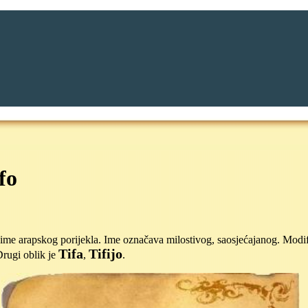
fo
ime arapskog porijekla. Ime označava milostivog, saosjećajanog. Modif
Tifa
Tifijo
Drugi oblik je
,
.