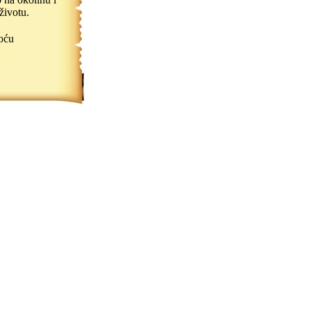
životu.
oću