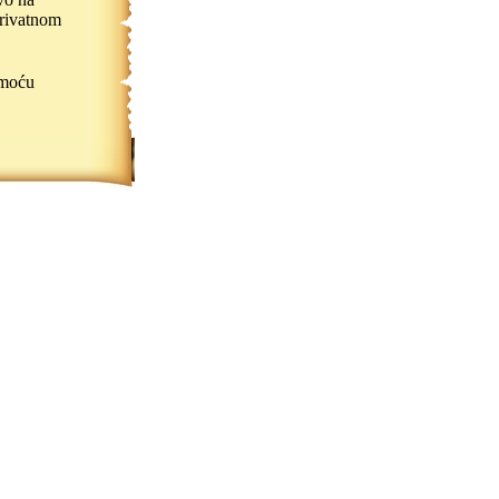
privatnom
omoću