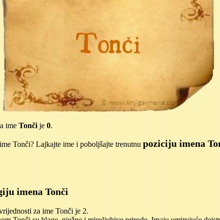
za ime
Tonči
je
0
.
poziciju imena To
me Tonči? Lajkajte ime i poboljšajte trenutnu
iju imena Tonči
ijednosti za ime Tonči je 2.
m Tonči su blage, nježne i miroljubive prirode. Imaju umirujuće dejst